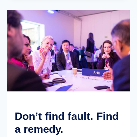
PREPARE,
YOU
ARE
PREPARING
TO
FAIL.
EVENTS
Don’t find fault. Find
a remedy.