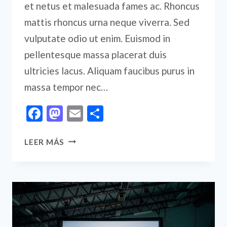
et netus et malesuada fames ac. Rhoncus
mattis rhoncus urna neque viverra. Sed
vulputate odio ut enim. Euismod in
pellentesque massa placerat duis
ultricies lacus. Aliquam faucibus purus in
massa tempor nec…
Facebook
Mastodon
Email
Compartir
MY
LEER MÁS
BEST
ADVICE
TO
ENTREPRENEURS
IS
THIS: