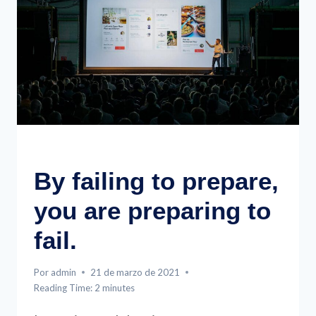
FORGET
ABOUT
MAKING
MISTAKES,
JUST
DO
IT.
EVENTS
By failing to prepare,
you are preparing to
fail.
Por
admin
21 de marzo de 2021
Reading Time:
2
minutes