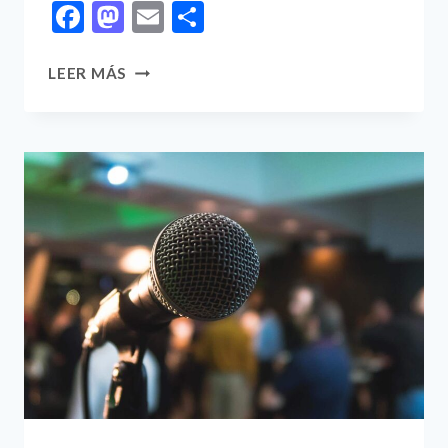
Facebook
Mastodon
Email
Compartir
THE
LEER MÁS
ONLY
WAY
TO
DO
GREAT
WORK
IS
TO
LOVE
WHAT
YOU
DO.