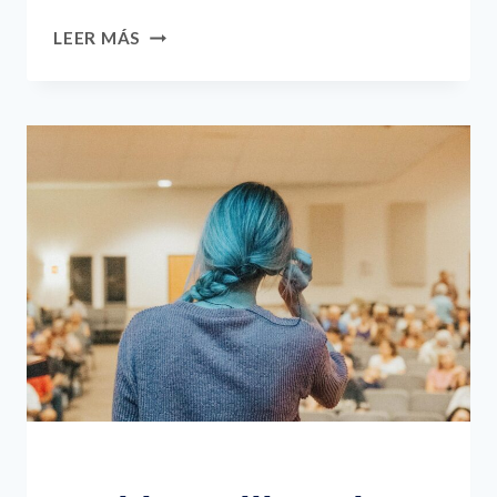
DON’T
LEER MÁS
FIND
FAULT.
FIND
A
REMEDY.
EVENTS